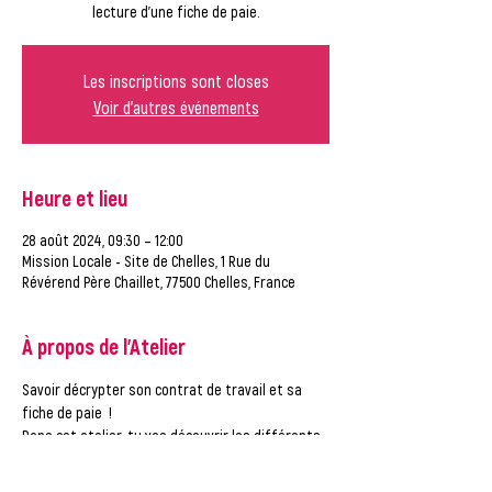
lecture d'une fiche de paie.
Les inscriptions sont closes
Voir d'autres événements
Heure et lieu
28 août 2024, 09:30 – 12:00
Mission Locale - Site de Chelles, 1 Rue du
Révérend Père Chaillet, 77500 Chelles, France
À propos de l'Atelier
Savoir décrypter son contrat de travail et sa 
fiche de paie  !
Dans cet atelier, tu vas découvrir les différents 
types de contrats, le contenu de ce dernier et 
les clauses importantes à regarder.