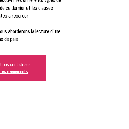
découvrir les différents types de
de ce dernier et les clauses
tes à regarder.
us aborderons la lecture d'une
he de paie.
ptions sont closes
utres événements