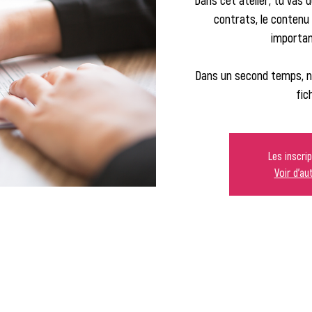
Dans cet atelier, tu vas 
contrats, le contenu 
importan
Dans un second temps, no
fic
Les inscri
Voir d'a