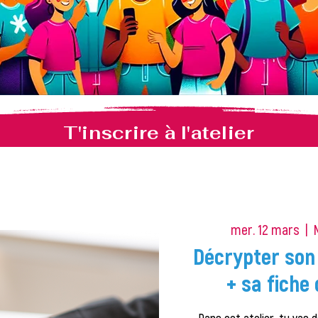
T'inscrire à l'atelier
mer. 12 mars
  |  
Décrypter son 
+ sa fiche 