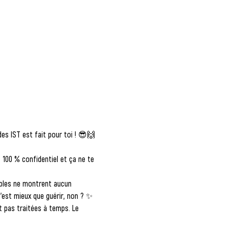
des IST est fait pour toi ! 😎🙌
t 100 % confidentiel et ça ne te 
bles ne montrent aucun 
c’est mieux que guérir, non ? ✨
t pas traitées à temps. Le 