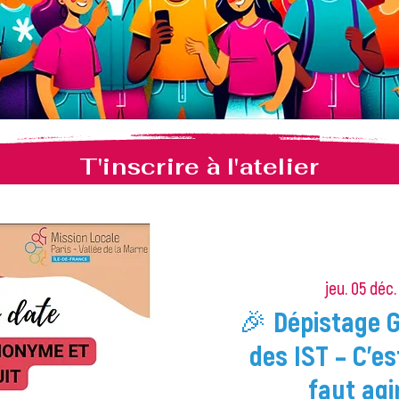
T'inscrire à l'atelier
jeu. 05 déc.
🎉 Dépistage 
des IST – C'es
faut agi