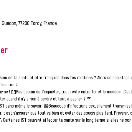
he Guédon, 77200 Torcy, France
ier
soin de ta santé et être tranquille dans tes relations ? Alors ce dépistage 
inscrire ?
nyme !
 🙌Pas besoin de t'inquiéter, tout reste entre toi et le médecin. C’es
ter quand il n'y a rien à perdre et tout à gagner ? 💸
IST sans même le savoir.
 😱Beaucoup d’infections sexuellement transmissi
 c’est s’assurer que tout va bien et éviter des soucis plus tard. Prévenir, 
💪Certaines IST peuvent affecter ta santé sur le long terme si elles ne son
e…