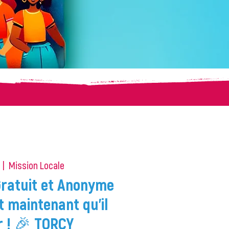
  |  
Mission Locale
Gratuit et Anonyme
t maintenant qu'il
r ! 🎉 TORCY