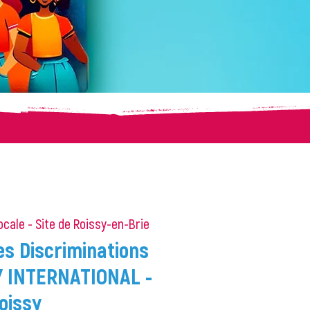
ocale - Site de Roissy-en-Brie
es Discriminations
 INTERNATIONAL -
oissy