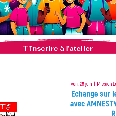
T'inscrire à l'atelier
ven. 26 juin
  |  
Mission L
Echange sur l
avec AMNESTY
R