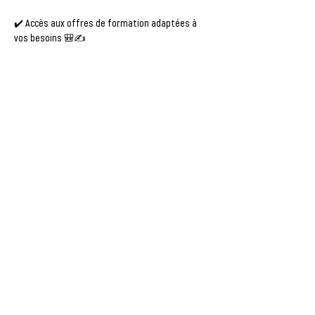
✔️ Accès aux offres de formation adaptées à 
vos besoins 🎒✍️
✔️ Astuces pour gérer vos démarches 
administratives sans stress 🏢🔍
📅  ATTENTION, vous ne pouvez vous inscrire qu'à 
UN créneau par semaine ! Merci
Afficher plus