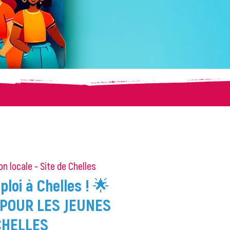
on locale - Site de Chelles
loi à Chelles ! 🌟
POUR LES JEUNES
CHELLES