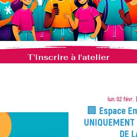
T'inscrire à l'atelier
lun. 02 févr.
  
🏢 Espace Em
UNIQUEMENT 
DE L