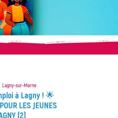
|  
Lagny-sur-Marne
ploi à Lagny ! 🌟
POUR LES JEUNES
AGNY (2)