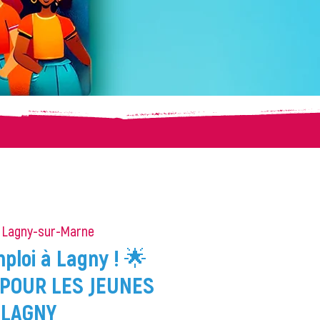
 
Lagny-sur-Marne
ploi à Lagny ! 🌟
POUR LES JEUNES
 LAGNY