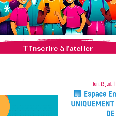
T'inscrire à l'atelier
lun. 13 juil.
  | 
🏢 Espace Em
UNIQUEMENT 
DE