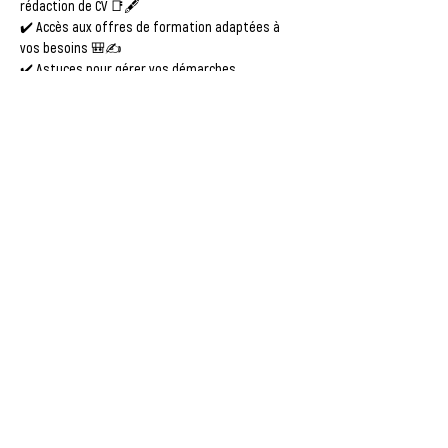
rédaction de CV 📑🖋️
✔️ Accès aux offres de formation adaptées à 
vos besoins 🎒✍️
✔️ Astuces pour gérer vos démarches 
administratives sans stress 🏢🔍
⚠️ 
Attention :
 . Merci de vous positionner sur un 
atelier par semaine, quel que soit le site.
Afficher plus