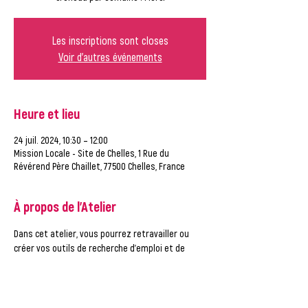
Les inscriptions sont closes
Voir d'autres événements
Heure et lieu
24 juil. 2024, 10:30 – 12:00
Mission Locale - Site de Chelles, 1 Rue du
Révérend Père Chaillet, 77500 Chelles, France
À propos de l'Atelier
Dans cet atelier, vous pourrez retravailler ou 
créer vos outils de recherche d'emploi et de 
consulter les offres d'emploi, accompagné par 
un conseiller de la Mission Locale.
ATTENTION, vous ne pouvez vous inscrire qu'à UN 
créneau par semaine ! Merci