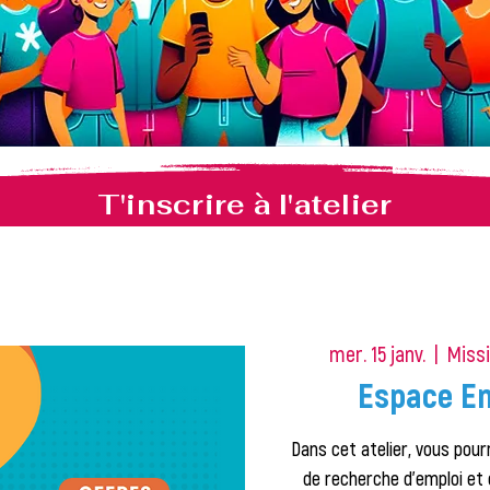
T'inscrire à l'atelier
mer. 15 janv.
  |  
Missi
Espace Em
Dans cet atelier, vous pourr
de recherche d'emploi et 