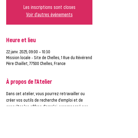
Les inscriptions sont closes
Voir d'autres événements
Heure et lieu
22 janv. 2025, 09:00 – 10:30
Mission locale - Site de Chelles, 1 Rue du Révérend
Père Chaillet, 77500 Chelles, France
À propos de l'Atelier
Dans cet atelier, vous pourrez retravailler ou 
créer vos outils de recherche d'emploi et de 
consulter les offres d'emploi, accompagné par 
un conseiller de la Mission Locale.
ATTENTION, vous ne pouvez vous inscrire qu'à UN 
créneau par semaine ! Merci