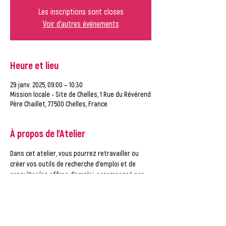
Les inscriptions sont closes
Voir d'autres événements
Heure et lieu
29 janv. 2025, 09:00 – 10:30
Mission locale - Site de Chelles, 1 Rue du Révérend
Père Chaillet, 77500 Chelles, France
À propos de l'Atelier
Dans cet atelier, vous pourrez retravailler ou 
créer vos outils de recherche d'emploi et de 
consulter les offres d'emploi, accompagné par 
un conseiller de la Mission Locale.
ATTENTION, vous ne pouvez vous inscrire qu'à UN 
créneau par semaine ! Merci