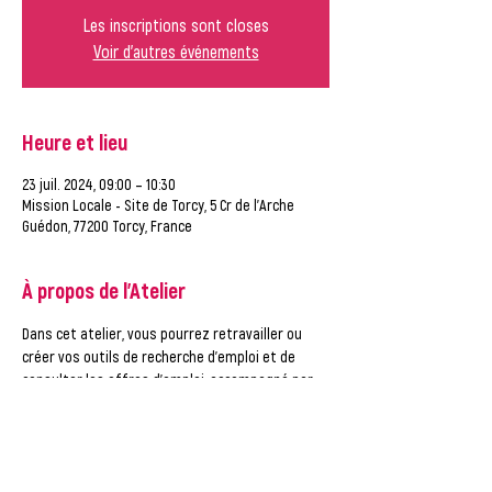
Les inscriptions sont closes
Voir d'autres événements
Heure et lieu
23 juil. 2024, 09:00 – 10:30
Mission Locale - Site de Torcy, 5 Cr de l'Arche
Guédon, 77200 Torcy, France
À propos de l'Atelier
Dans cet atelier, vous pourrez retravailler ou 
créer vos outils de recherche d'emploi et de 
consulter les offres d'emploi, accompagné par 
un conseiller de la Mission Locale.
ATTENTION, vous ne pouvez vous inscrire qu'à UN 
créneau par semaine ! Merci