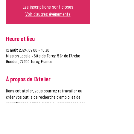
Les inscriptions sont closes
Voir d'autres événements
Heure et lieu
12 août 2024, 09:00 – 10:30
Mission Locale - Site de Torcy, 5 Cr de l'Arche
Guédon, 77200 Torcy, France
À propos de l'Atelier
Dans cet atelier, vous pourrez retravailler ou 
créer vos outils de recherche d'emploi et de 
consulter les offres d'emploi, accompagné par 
un conseiller de la Mission Locale.
ATTENTION, vous ne pouvez vous inscrire qu'à UN 
créneau par semaine ! Merci