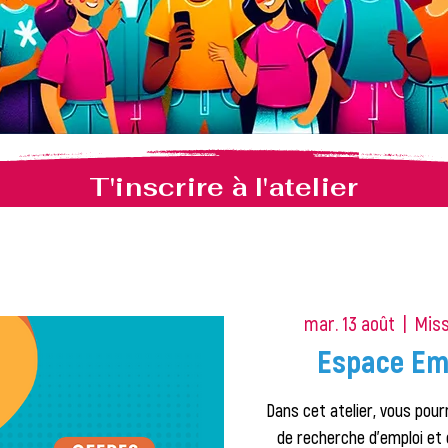
T'inscrire à l'atelier
mar. 13 août
  |  
Miss
Espace Emp
Dans cet atelier, vous pourr
de recherche d'emploi et 