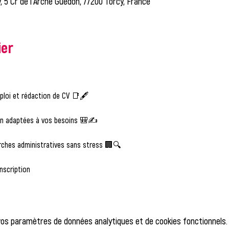
, 5 Cr de l'Arche Guédon, 77200 Torcy, France
ier
ploi et rédaction de CV 📑🖋️
on adaptées à vos besoins 🎒✍️
ches administratives sans stress 🏢🔍
nscription  
vos paramètres de données analytiques et de cookies fonctionnels.