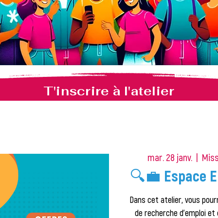
T'inscrire à l'atelier
mar. 28 janv.
  |  
Miss
🔍💼 Espace E
Dans cet atelier, vous pourr
de recherche d'emploi et 