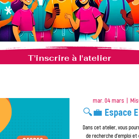
T'inscrire à l'atelier
mar. 04 mars
  |  
Mis
🔍💼 Espace E
Dans cet atelier, vous pourr
de recherche d'emploi et 