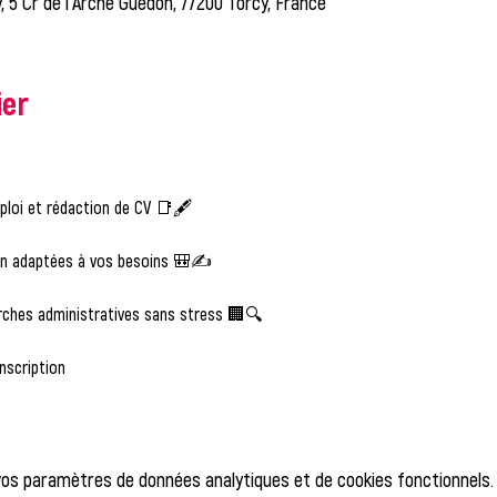
, 5 Cr de l'Arche Guédon, 77200 Torcy, France
ier
ploi et rédaction de CV 📑🖋️
on adaptées à vos besoins 🎒✍️
ches administratives sans stress 🏢🔍
nscription  
vos paramètres de données analytiques et de cookies fonctionnels.