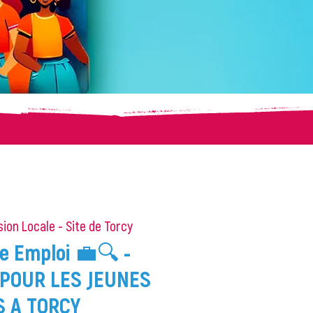
ion Locale - Site de Torcy
e Emploi 💼🔍 -
POUR LES JEUNES
S A TORCY