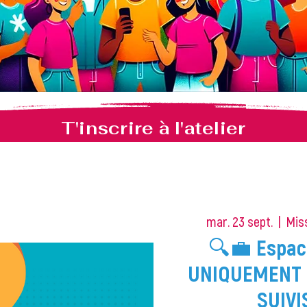
T'inscrire à l'atelier
mar. 23 sept.
  |  
Miss
🔍💼 Espac
UNIQUEMENT 
SUIVI