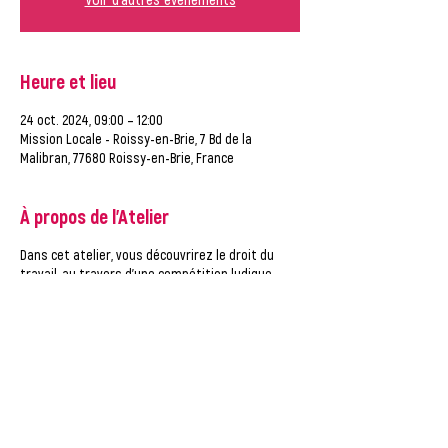
Heure et lieu
24 oct. 2024, 09:00 – 12:00
Mission Locale - Roissy-en-Brie, 7 Bd de la
Malibran, 77680 Roissy-en-Brie, France
À propos de l'Atelier
Dans cet atelier, vous découvrirez le droit du
travail, au travers d'une compétition ludique.
Pensez à venir avec un téléphone portable bien
chargé.