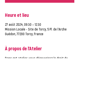
Heure et lieu
27 août 2024, 09:30 – 12:30
Mission Locale - Site de Torcy, 5 Pl. de l'Arche
Guédon, 77200 Torcy, France
À propos de l'Atelier
Dans cet atelier, vous découvrirez le droit du 
travail, au travers d'un jeu par équipe.