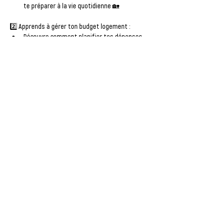
te préparer à la vie quotidienne 🏡
2️⃣ 
Apprends à gérer ton budget logement :
Découvre comment planifier tes dépenses 
(loyer, charges, courses...) 💰
Identifie les bons réflexes pour éviter les 
galères financières 💳
Afficher plus