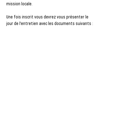
mission locale.
Une fois inscrit vous devrez vous présenter le 
jour de l'entretien avec les documents suivants :
CV à jour
Photocopie recto-verso de la pièce 
d'identité
Attestation Pôle Emploi
Attestation de sécurité sociale / CSS
Afficher plus