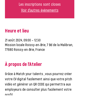
Les inscriptions sont closes
Voir d'autres événements
Heure et lieu
21 août 2024, 09:00 – 12:30
Mission locale Roissy-en-Brie, 7 Bd de la Malibran,
77680 Roissy-en-Brie, France
À propos de l'Atelier
Grâce à Match your talents , vous pourrez créer 
votre CV digital facilement ainsi que votre pitch 
vidéo et générer un QR CODE qui permettra aux 
employeurs de consulter plus facilement votre 
profil .
Attention votre CV doit être à jour et disponible 
en version numerique (pdf ou word )  VENIR EN 
TENUE PROFESSIONNELLE ET AVOIR DE LA 