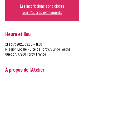
Les inscriptions sont closes
Voir d'autres événements
Heure et lieu
21 août 2025, 09:30 – 11:00
Mission Locale - Site de Torcy, 5 Cr de l'Arche
Guédon, 77200 Torcy, France
À propos de l'Atelier
Cet atelier va vous aider à mettre en relation de 
manière efficace les offres d'emplois.