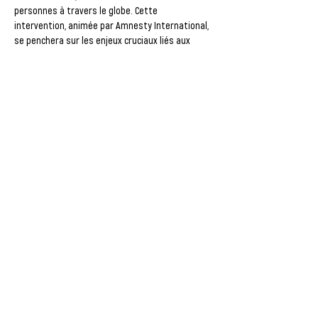
personnes à travers le globe. Cette 
intervention, animée par Amnesty International, 
se penchera sur les enjeux cruciaux liés aux 
migrations et leurs implications sur les droits 
humains.
 Rejoignez-nous pour une discussion 
enrichissante qui vise à sensibiliser et à 
mobiliser autour de la nécessité de défendre 
les droits de tous les migrants, quels que 
soient leur origine et leur statut.