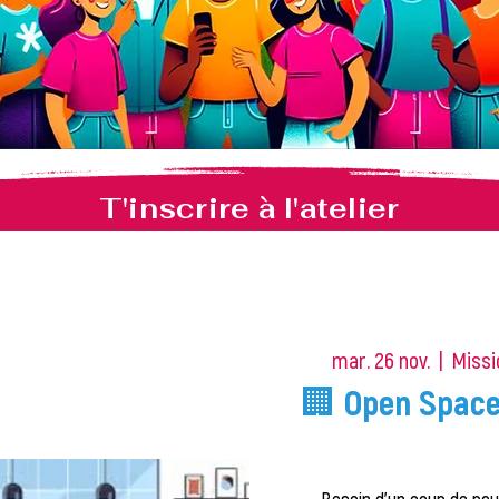
T'inscrire à l'atelier
mar. 26 nov.
  |  
Missi
🏢 Open Space 