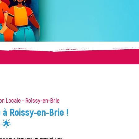
on Locale - Roissy-en-Brie
à Roissy-en-Brie !
🌟