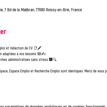
ie, 7 Bd de la Malibran, 77680 Roissy-en-Brie, France
ier
ploi et rédaction de CV 📑🖋️
on adaptées à vos besoins 🎒✍️
ches administratives sans stress 🏢🔍
Space, Espace Emploi et Recherche Emploi sont identiques. Merci de vous po
vos paramètres de données analytiques et de cookies fonctionnels.