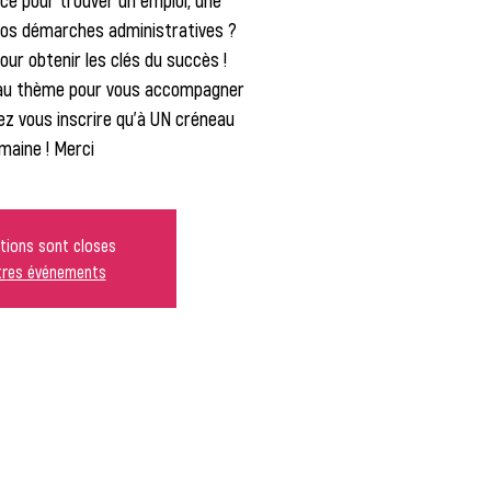
ce pour trouver un emploi, une
vos démarches administratives ?
our obtenir les clés du succès !
au thème pour vous accompagner
z vous inscrire qu'à UN créneau
maine ! Merci
ptions sont closes
utres événements