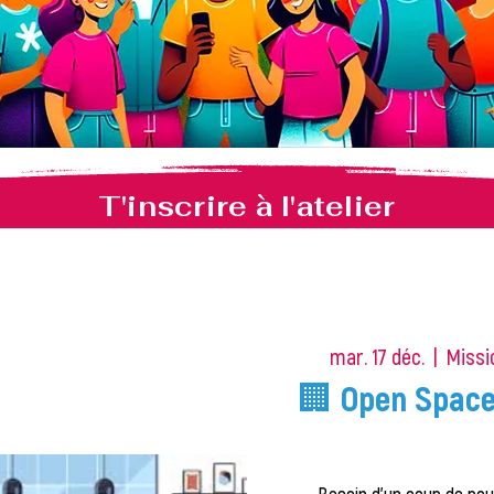
T'inscrire à l'atelier
mar. 17 déc.
  |  
Missi
🏢 Open Space 