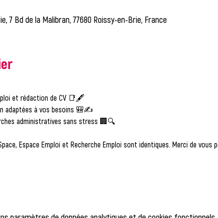
ie, 7 Bd de la Malibran, 77680 Roissy-en-Brie, France
ier
ploi et rédaction de CV 📑🖋️
on adaptées à vos besoins 🎒✍️
ches administratives sans stress 🏢🔍
Space, Espace Emploi et Recherche Emploi sont identiques. Merci de vous po
vos paramètres de données analytiques et de cookies fonctionnels.