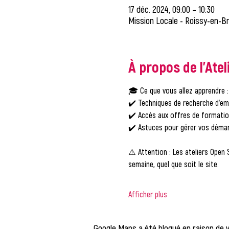
17 déc. 2024, 09:00 – 10:30
Mission Locale - Roissy-en-Br
À propos de l'Atel
🎓 
Ce que vous allez apprendre :
✔️ Techniques de recherche d'em
✔️ Accès aux offres de formati
✔️ Astuces pour gérer vos démar
⚠️ 
Attention :
 Les ateliers Open 
semaine, quel que soit le site.
Afficher plus
Google Maps a été bloqué en raison de 