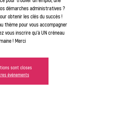
ce pour trouver un emploi, une
vos démarches administratives ?
our obtenir les clés du succès !
au thème pour vous accompagner
z vous inscrire qu'à UN créneau
maine ! Merci
ptions sont closes
utres événements