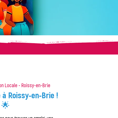
on Locale - Roissy-en-Brie
à Roissy-en-Brie !
🌟