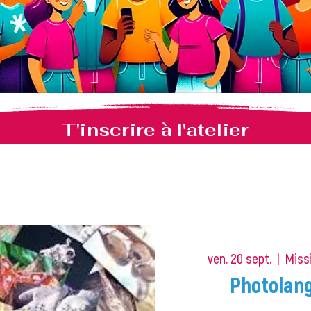
T'inscrire à l'atelier
ven. 20 sept.
  |  
Missi
Photolang