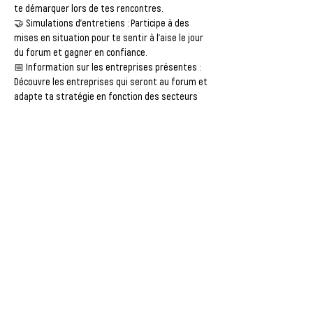
te démarquer lors de tes rencontres.
🤝 
Simulations d'entretiens
 : Participe à des 
mises en situation pour te sentir à l’aise le jour 
du forum et gagner en confiance.
📅 
Information sur les entreprises présentes
 : 
Découvre les entreprises qui seront au forum et 
adapte ta stratégie en fonction des secteurs 
qui t’intéressent.
✨ Ne manque pas cette chance de te préparer 
efficacement pour les forums emploi. Chaque 
détail compte, et nous sommes là pour t’aider à 
te distinguer et à trouver l’opportunité qui te 
correspond ! 🚀🌈
Afficher plus