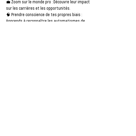
💼 
Zoom sur le monde pro
 : Découvre leur impact 
sur les carrières et les opportunités.
🧠 
Prendre conscience de tes propres biais
 : 
Apprends à reconnaître les automatismes de 
ton cerveau.
💪 
Savoir réagir
 : Des outils simples pour 
répondre aux préjugés et agir contre les 
discriminations.
Afficher plus