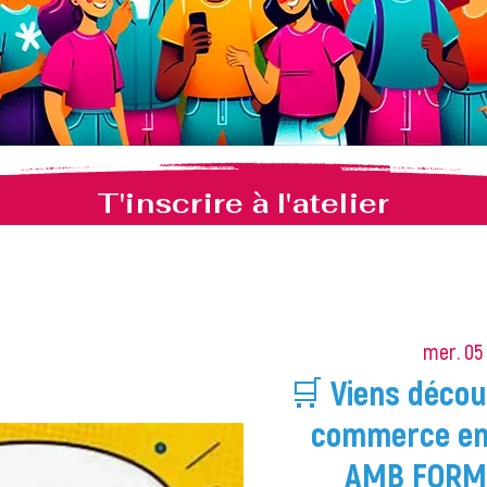
T'inscrire à l'atelier
mer. 05
🛒 Viens décou
commerce en
AMB FORMA