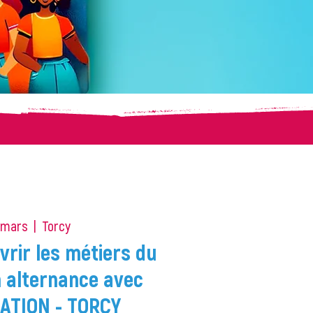
 mars
  |  
Torcy
vrir les métiers du
 alternance avec
TION - TORCY