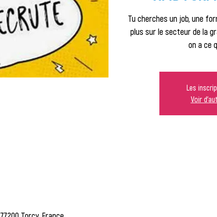
Tu cherches un job, une fo
plus sur le secteur de la g
on a ce q
Les inscri
Voir d'a
, 77200 Torcy, France