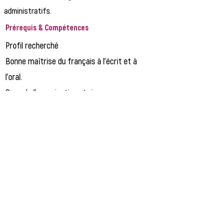
administratifs.
Prérequis & Compétences
Profil recherché
Bonne maîtrise du français à l'écrit et à
l'oral.
Sens de l'organisation et rigueur.
Bon relationnel et sens de l'accueil.
Discrétion et respect de la
confidentialité.
Esprit d'initiative et capacité à travailler
en équipe.
Postuler