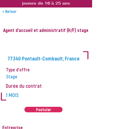
jeunes de 16 à 25 ans
< Retour
Agent d'accueil et administratif (H/F) stage
L
77340 Pontault-Combault, France
Type d'offre
Stage
Durée du contrat
L
1 MOIS
Postuler
Entreprise