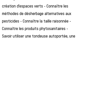
création d'espaces verts - Connaître les
méthodes de désherbage alternatives aux
pesticides - Connaître la taille raisonnée -
Connaître les produits phytosanitaires -
Savoir utiliser une tondeuse autoportée, une
débrousailleuse, un souffleur, une
motobineuse - Connaître les règles d'hygiène
et de sécurité. - Etre disponible, faire preuve
de confidentialité - Etre autonome et réactif
- Avoir le sens du travail en équipe - Avoir le
sens du service public - Faire preuve de
rigueur, de méthode et d'organisation.
Formation requise pour la conduite de
tondeuses autoportées si conduite d'engins.
Prérequis & Compétences