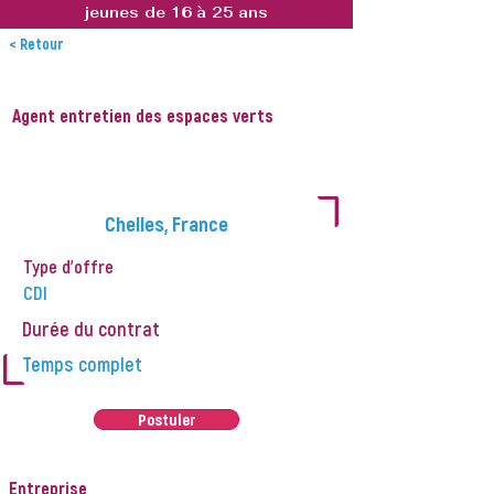
jeunes de 16 à 25 ans
< Retour
Agent entretien des espaces verts
L
Chelles, France
Type d'offre
CDI
Durée du contrat
L
Temps complet
Postuler
Entreprise