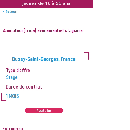
jeunes de 16 à 25 ans
< Retour
Animateur(trice) évènementiel stagiaire
L
Bussy-Saint-Georges, France
Type d'offre
Stage
Durée du contrat
L
1 MOIS
Postuler
Entreprise