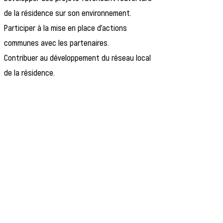
de la résidence sur son environnement.
Participer à la mise en place d'actions
communes avec les partenaires.
Contribuer au développement du réseau local
de la résidence.
Communication
Participer à la création de supports de
communication (affiches, flyers,
newsletters).
Valoriser les événements et les actions
menées auprès des résidents et de leurs
familles.
Contribuer à l'animation des réseaux sociaux
et des outils de communication de la
résidence.