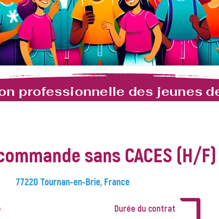
tion professionnelle des jeunes d
 commande sans CACES (H/F)
77220 Tournan-en-Brie, France
L
e
Durée du contrat