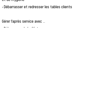
• Débarrasser et redresser les tables clients
Gérer l’après service avec ...
• Débarrasser le buffet
• Nettoyer la salle et l’ensemble des locaux
• Contribuer à la bonne gestion et à
l’entretien de la
vaisselle et du petit matériel
Prérequis & Compétences
Vous êtes motivé-e, dynamique et
organisé-e ?
Vous aimez le contact humain et
travailler en équipe ?
Ce stage est fait pour vous !